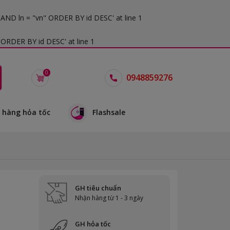
 'AND ln = "vn" ORDER BY id DESC' at line 1
'ORDER BY id DESC' at line 1
0
0948859276
 hàng hỏa tốc
Flashsale
GH tiêu chuẩn
Nhận hàng từ 1 - 3 ngày
GH hỏa tốc