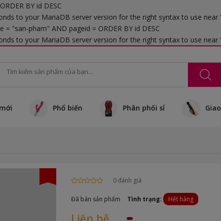
" ORDER BY id DESC
onds to your MariaDB server version for the right syntax to use near
e = "san-pham" AND pageid = ORDER BY id DESC
nds to your MariaDB server version for the right syntax to use near 
mới
Phổ biến
Phân phối sỉ
Giao
0 đánh giá
Đã bán sản phẩm
Tình trạng:
Hết hàng
Liên hệ