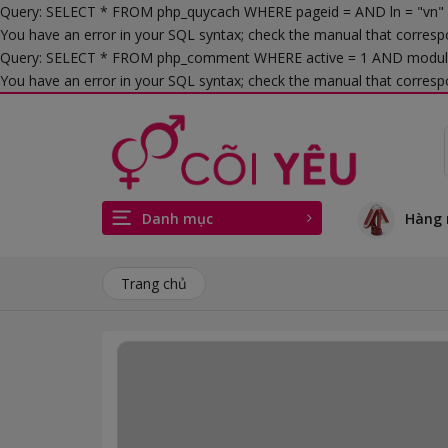
Query: SELECT * FROM php_quycach WHERE pageid = AND ln = "vn
You have an error in your SQL syntax; check the manual that corresp
Query: SELECT * FROM php_comment WHERE active = 1 AND modul
You have an error in your SQL syntax; check the manual that correspo
Danh mục
Hàng 
Trang chủ