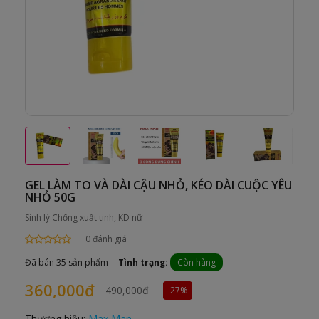
GEL LÀM TO VÀ DÀI CẬU NHỎ, KÉO DÀI CUỘC YÊU
NHỎ 50G
Sinh lý Chống xuất tinh, KD nữ
0 đánh giá
Đã bán 35 sản phẩm
Tình trạng:
Còn hàng
360,000đ
490,000đ
-27%
Thương hiệu:
Max Man