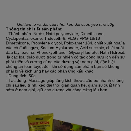
Gel làm to và dài cậu nhỏ, kéo dài cuộc yêu nhỏ 50g
Thông tin chi tiết sản phẩm:
- Thành phần: Nước, Natri polyacrylate, Dimethicone,
Cyclopentasiloxane, Trideceth-6, PEG / PPG-18/18
Dimethicone, Propylene glycol, Poloxamer 184, chiết xuất hoa/lá
của cỏ đuôi ngựa, Sodium Hyaluronate, Acid succinic, chiết xuất
dâu tây, bạc hà, Phenoxyethanol, Glyceryl laurate, Natri Hidroxit.
là các loại thảo dược trong tự nhiên có tác động hữu ích đến sự
phát triển và cương cứng của dương vật nam giới, đặc biệt
chúng an toàn tuyệt đối, khi sử dụng sản phẩm bạn sẽ không
phải lo về kích ứng hay các phản ứng xấu khác
- Dung tích: 50g
- Tác dụng: Massage giúp tăng kích thước cậu bé nhanh chóng
chỉ sau liệu trình, kéo dài thời gian quan hệ, giảm sự xuất tinh
sớm ở nam giới, giữ cho dương vật căng cứng lâu hơn.