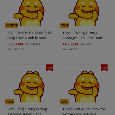
CANDYB
TUCF
KẸO CANDY B+ COMPLEX
Thạch Cường Dương
tăng cường sinh lý nam
Kamagra Oral Jelly 100mg
giới
– Vị Cà Phê Mocha
800,000đ
440,000đ
1,320,000đ
760,000đ
Đã bán 2147
Đã bán 726
-39%
-33%
VUCD
KDSL
Viên uống cường dương
Thuốc kích dục nữ sex for
extreme super filana
woman use lady-era