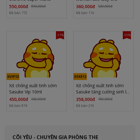
550,000đ
360,000đ
890,000đ
530,000đ
Đã bán 772
Đã bán 116
-31%
-55%
XVIP13
XSKE12
Xịt chống xuất tinh sớm
Xịt chống xuất tinh sớm
Sasuke Vip 10ml
Sasuke tăng cường sinh lý
10ml
450,000đ
358,000đ
650,000đ
780,000đ
Đã bán 874
Đã bán 210
CÕI YÊU - CHUYÊN GIA PHÒNG THE