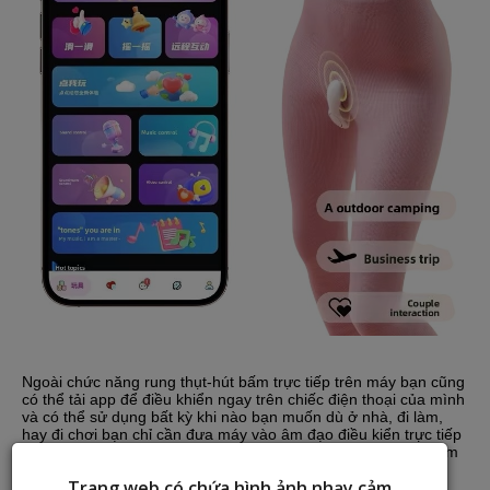
Ngoài chức năng rung thụt-hút bấm trực tiếp trên máy bạn cũng
có thể tải app để điều khiển ngay trên chiếc điện thoại của mình
và có thể sử dụng bất kỳ khi nào bạn muốn dù ở nhà, đi làm,
hay đi chơi bạn chỉ cần đưa máy vào âm đạo điều kiển trực tiếp
trên điện thoại thì ở đâu bạn cũng tận hưởng những khoái cảm
mạnh mẽ và những giây phút sung sướng bất ngờ.
Trang web có chứa hình ảnh nhạy cảm