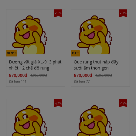
-18%
-31%
XL913
DTT
Dương vật giả XL-913 phát
Que rung thụt nắp đậy
nhiệt 12 chế độ rung
sưởi ấm thon gọn
870,000đ
870,000đ
1,050,000đ
1,260,000đ
Đã bán 111
Đã bán 77
-21%
-19%