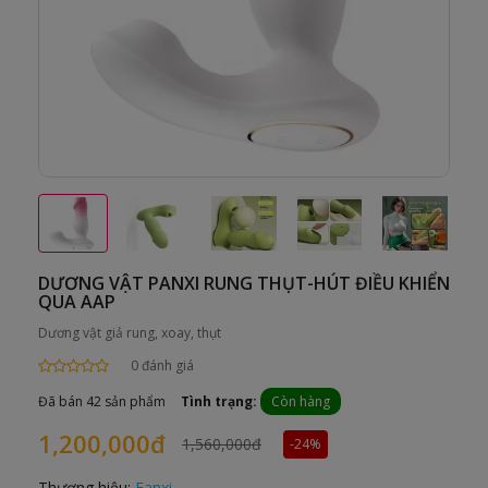
DƯƠNG VẬT PANXI RUNG THỤT-HÚT ĐIỀU KHIỂN
QUA AAP
Dương vật giả rung, xoay, thụt
0 đánh giá
Đã bán 42 sản phẩm
Tình trạng:
Còn hàng
1,200,000đ
1,560,000đ
-24%
Thương hiệu:
Fanxi