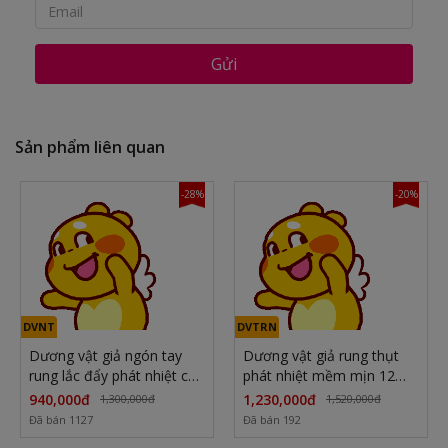
Gửi
Sản phẩm liên quan
-28%
-20%
DVNT
DVTRN
Dương vật giả ngón tay
Dương vật giả rung thụt
rung lắc đẩy phát nhiệt cực
phát nhiệt mềm mịn 12
sướng
chế độ
940,000đ
1,230,000đ
1,300,000đ
1,520,000đ
Đã bán 1127
Đã bán 192