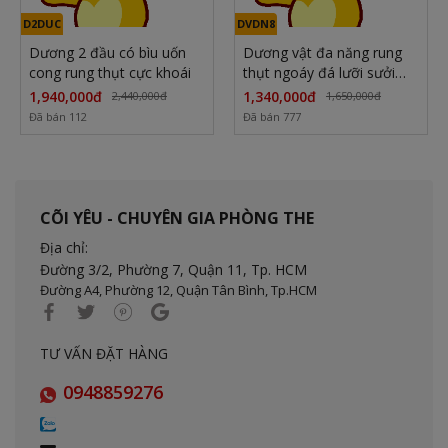
D2DUC
DVDN8
Dương 2 đầu có bìu uốn
Dương vật đa năng rung
cong rung thụt cực khoái
thụt ngoáy đá lưỡi sưởi
ấm đầu bi
1,940,000đ
1,340,000đ
2,440,000đ
1,650,000đ
Đã bán 112
Đã bán 777
CÕI YÊU - CHUYÊN GIA PHÒNG THE
Địa chỉ:
Đường 3/2, Phường 7, Quận 11,
Tp. HCM
Đường A4, Phường 12, Quận Tân Bình, Tp.HCM
TƯ VẤN ĐẶT HÀNG
0948859276