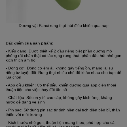
Dương vật Panxi rung thụt-hút điều khiển qua aap
Đặc điểm của sản phẩm
:
- Kiểu dáng: Được thiết kế 2 đầu riêng biệt phần dương mô
phỏng rất chân thật có tác rụng rung thụt, phần đầu hút nhỏ gọn
kích thích âm hộ
- Động cơ: Động cơ êm ái, không gây tiếng ồn, mang lại sự
riêng tư tuyệt đối. Rung thụt nhiều chế độ khác nhau cho bạn dễ
lựa chọn
- App điều khiển: Có thể điều khiển dương qua app điện thoại
thuận tiện cho việc thay đổi tần số
- Chất liệu: Silicon y tế cao cấp, không gây kích ứng, kháng
nước dễ dàng vệ sinh
- Pin sạc: Sử dụng pin sạc từ tính hiện đại tích điện bền bĩ, thân
thiện với môi trường
- Kích thước nhỏ gọn, thuận tiện mang theo, phù hợp cho cả