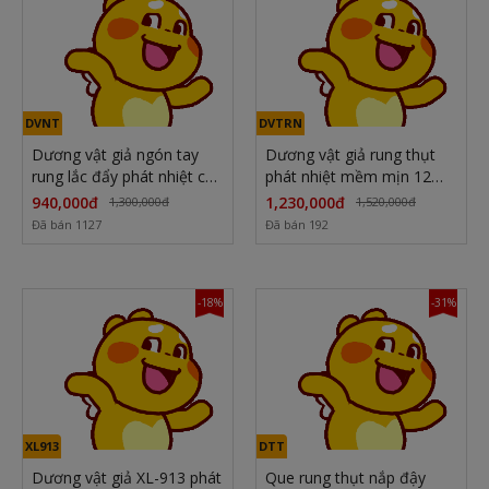
DVNT
DVTRN
Dương vật giả ngón tay
Dương vật giả rung thụt
rung lắc đẩy phát nhiệt cực
phát nhiệt mềm mịn 12
sướng
chế độ
940,000đ
1,230,000đ
1,300,000đ
1,520,000đ
Đã bán 1127
Đã bán 192
-18%
-31%
XL913
DTT
Dương vật giả XL-913 phát
Que rung thụt nắp đậy