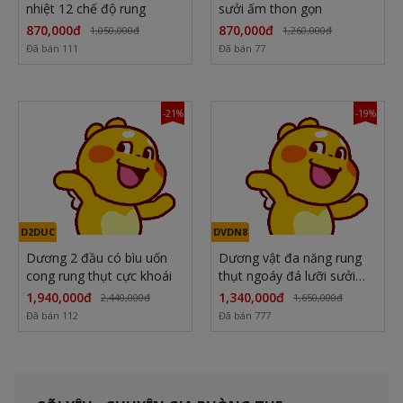
nhiệt 12 chế độ rung
sưởi ấm thon gọn
870,000đ
870,000đ
1,050,000đ
1,260,000đ
Đã bán 111
Đã bán 77
-21%
-19%
D2DUC
DVDN8
Dương 2 đầu có bìu uốn
Dương vật đa năng rung
cong rung thụt cực khoái
thụt ngoáy đá lưỡi sưởi
ấm đầu bi
1,940,000đ
1,340,000đ
2,440,000đ
1,650,000đ
Đã bán 112
Đã bán 777