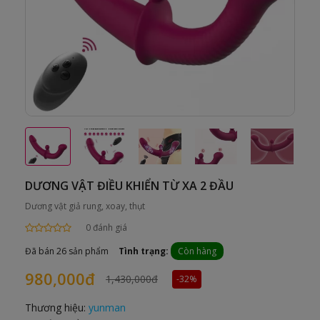
DƯƠNG VẬT ĐIỀU KHIỂN TỪ XA 2 ĐẦU
Dương vật giả rung, xoay, thụt
0 đánh giá
Đã bán 26 sản phẩm
Tình trạng:
Còn hàng
980,000đ
1,430,000đ
-32%
Thương hiệu:
yunman