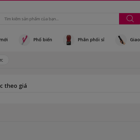
mới
Phổ biến
Phân phối sỉ
Giao
ực
c theo giá