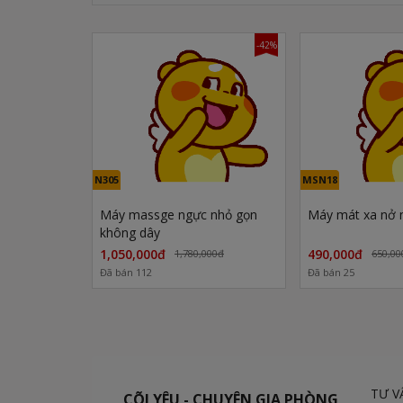
-42%
N305
MSN18
Máy massge ngực nhỏ gọn
Máy mát xa nở
không dây
1,050,000đ
490,000đ
1,780,000đ
650,00
Đã bán 112
Đã bán 25
TƯ V
CÕI YÊU - CHUYÊN GIA PHÒNG