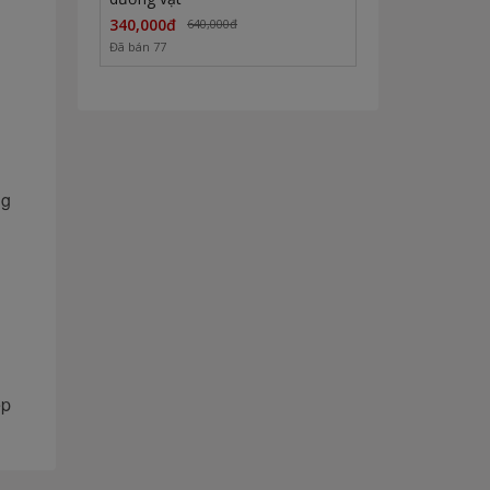
340,000đ
640,000đ
Đã bán 77
ng
́p