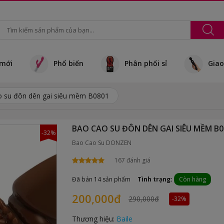
mới
Phổ biến
Phân phối sỉ
Giao
 su đôn dên gai siêu mềm B0801
BAO CAO SU ĐÔN DÊN GAI SIÊU MỀM B0
-32%
Bao Cao Su DONZEN
167 đánh giá
Đã bán 14 sản phẩm
Tình trạng:
Còn hàng
200,000đ
290,000đ
-32%
Thương hiệu:
Baile