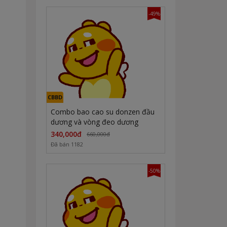
-49%
CBBD
Combo bao cao su donzen đầu
dương và vòng đeo dương
340,000đ
660,000đ
Đã bán 1182
-50%