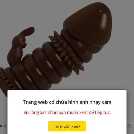
Trang web có chứa hình ảnh nhạy cảm
Vui lòng xác nhận bạn muốn xem để tiếp tục.
 quanh và các nút thắt khúc tạo ma sát lên âm đạo cực phê)
Tôi muốn xem!