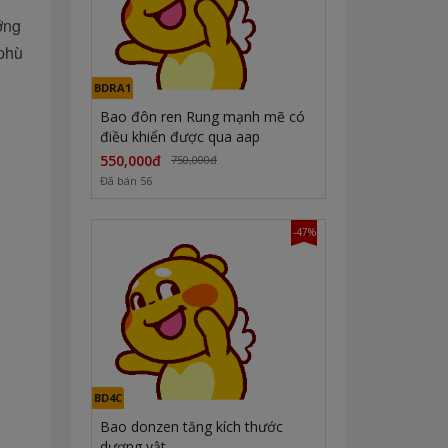
ớng
phù
BDRA1
Bao đôn ren Rung mạnh mẽ có
điều khiển được qua aap
550,000đ
750,000đ
Đã bán 56
-47%
BD4C
Bao donzen tăng kích thước
dương vật