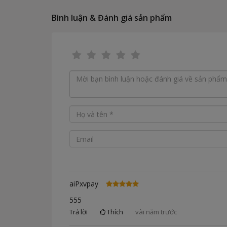
Bình luận & Đánh giá sản phẩm
aiPxvpay
555
Trả lời
Thích
vài năm trước