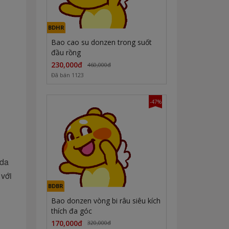
BDHR
Bao cao su donzen trong suốt
đầu rồng
230,000đ
460,000đ
Đã bán 1123
-47%
 da
với
BDBR
Bao donzen vòng bi râu siêu kích
thích đa góc
170,000đ
320,000đ