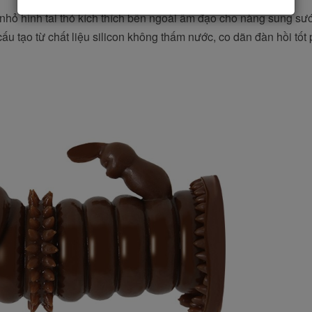
hỏ hình tai thỏ kích thích bên ngoài âm đạo cho nàng sung sư
́u tạo từ chất liệu silicon không thấm nước, co dãn đàn hồi tốt 