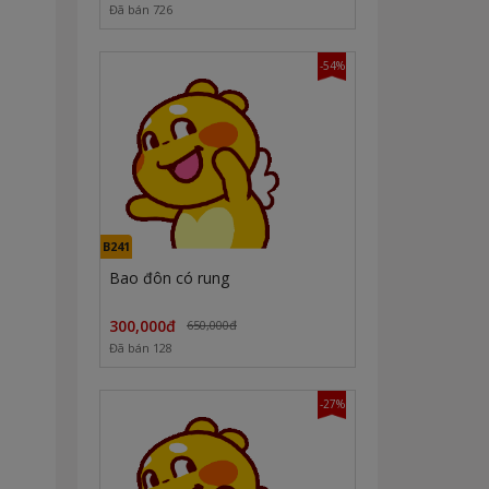
Đã bán 726
-54%
B241
Bao đôn có rung
300,000đ
650,000đ
Đã bán 128
-27%