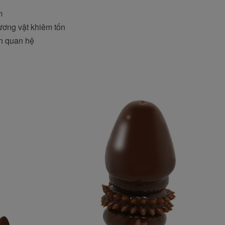
m
dương vật khiêm tốn
an quan hệ