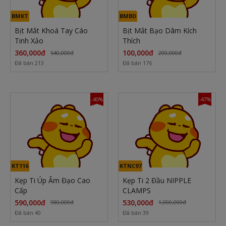
BMKT
BMBD
Bịt Mắt Khoá Tay Cáo
Bịt Mắt Bạo Dâm Kích
Tinh Xảo
Thích
360,000đ
100,000đ
540,000đ
200,000đ
Đã bán 213
Đã bán 176
-40%
-47%
KT116
KTNC97
Kẹp Ti Úp Âm Đạo Cao
Kẹp Ti 2 Đầu NIPPLE
Cấp
CLAMPS
590,000đ
530,000đ
980,000đ
1,000,000đ
Đã bán 40
Đã bán 39