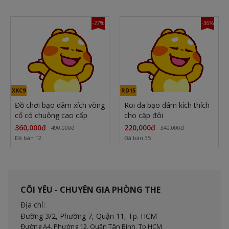
-27%
-36%
XKC9
RD15
Đồ chơi bạo dâm xích vòng
Roi da bạo dâm kích thích
cổ có chuông cao cấp
cho cặp đôi
360,000đ
220,000đ
490,000đ
340,000đ
Đã bán 12
Đã bán 35
CÕI YÊU - CHUYÊN GIA PHÒNG THE
Địa chỉ:
Đường 3/2, Phường 7, Quận 11,
Tp. HCM
Đường A4, Phường 12, Quận Tân Bình, Tp.HCM