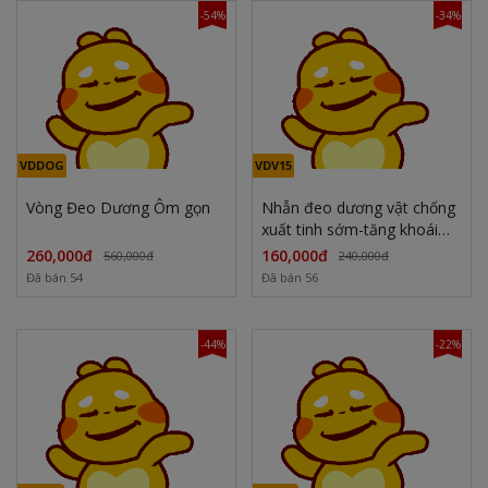
-54%
-34%
VDDOG
VDV15
Vòng Đeo Dương Ôm gọn
Nhẫn đeo dương vật chống
xuất tinh sớm-tăng khoái
cảm
260,000đ
160,000đ
560,000đ
240,000đ
Đã bán 54
Đã bán 56
-44%
-22%