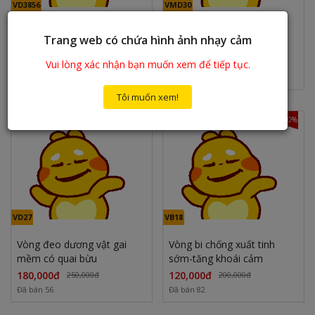
VD3856
VMD30
Vòng đeo dương vật Love
Vòng 4 bi lông mi siêu phê
Trang web có chứa hình ảnh nhạy cảm
hoa hồng có điều khiển
540,000đ
220,000đ
960,000đ
280,000đ
Vui lòng xác nhận bạn muốn xem để tiếp tục.
Đã bán 26
Đã bán 65
Tôi muốn xem!
-29%
-40%
VD27
VB18
Vòng đeo dương vật gai
Vòng bi chống xuất tinh
mềm có quai bừu
sớm-tăng khoái cảm
180,000đ
120,000đ
250,000đ
200,000đ
Đã bán 56
Đã bán 82