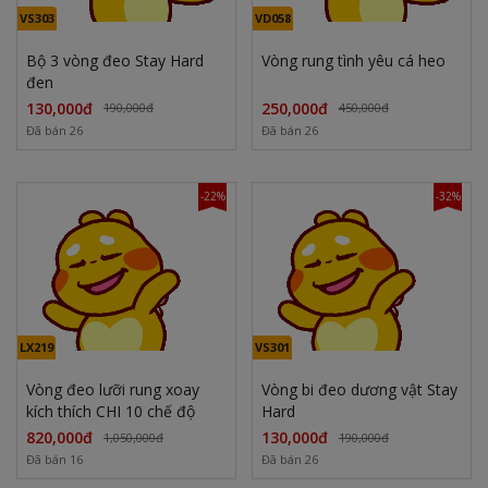
VS303
VD058
Bộ 3 vòng đeo Stay Hard
Vòng rung tình yêu cá heo
đen
130,000đ
250,000đ
190,000đ
450,000đ
Đã bán 26
Đã bán 26
-22%
-32%
LX219
VS301
Vòng đeo lưỡi rung xoay
Vòng bi đeo dương vật Stay
kích thích CHI 10 chế độ
Hard
820,000đ
130,000đ
1,050,000đ
190,000đ
Đã bán 16
Đã bán 26