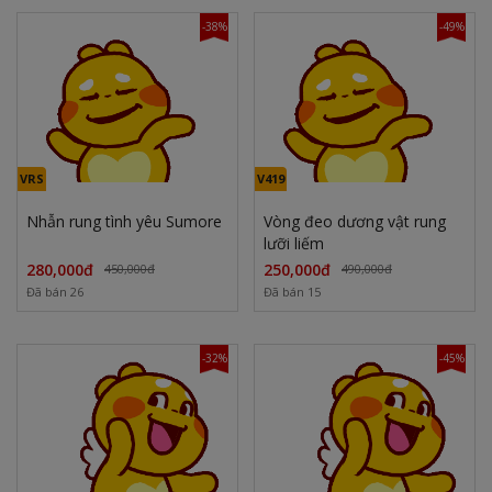
-38%
-49%
VRS
V419
Nhẫn rung tình yêu Sumore
Vòng đeo dương vật rung
lưỡi liếm
280,000đ
250,000đ
450,000đ
490,000đ
Đã bán 26
Đã bán 15
-32%
-45%