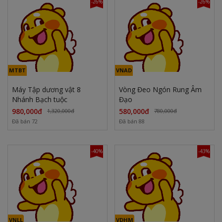
-26%
-26%
MTBT
VNAD
Máy Tập dương vật 8
Vòng Đeo Ngón Rung Âm
Nhánh Bạch tuộc
Đạo
980,000đ
580,000đ
1,320,000đ
780,000đ
Đã bán 72
Đã bán 88
-40%
-43%
VNLL
VDHM