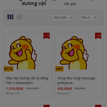
dương vật
kết quả
-31%
-43%
MTTG
VDPT
Máy tập dương vật tự động
Vòng đeo rung massage
The II Generation
prettylove
1,310,000đ
450,000đ
1,890,000đ
780,000đ
Đã bán 213
Đã bán 67