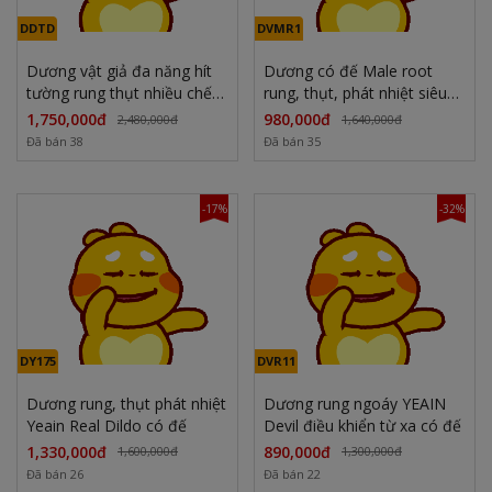
DDTD
DVMR1
Dương vật giả đa năng hít
Dương có đế Male root
tường rung thụt nhiều chế
rung, thụt, phát nhiệt siêu
độ phát nhiệt
mềm, mạnh mẽ
1,750,000đ
980,000đ
2,480,000đ
1,640,000đ
Đã bán 38
Đã bán 35
-17%
-32%
DY175
DVR11
Dương rung, thụt phát nhiệt
Dương rung ngoáy YEAIN
Yeain Real Dildo có đế
Devil điều khiển từ xa có đế
1,330,000đ
890,000đ
1,600,000đ
1,300,000đ
Đã bán 26
Đã bán 22