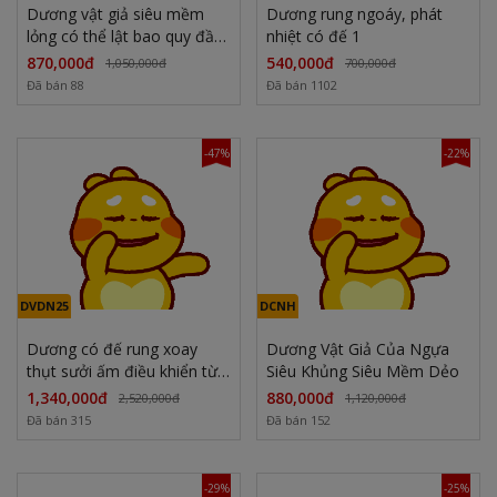
Dương vật giả siêu mềm
Dương rung ngoáy, phát
lỏng có thể lật bao quy đầu
nhiệt có đế 1
hẹp có đế
870,000đ
540,000đ
1,050,000đ
700,000đ
Đã bán 88
Đã bán 1102
-47%
-22%
DVDN25
DCNH
Dương có đế rung xoay
Dương Vật Giả Của Ngựa
thụt sưởi ấm điều khiển từ
Siêu Khủng Siêu Mềm Dẻo
xa và điều khiển qua aap
1,340,000đ
880,000đ
2,520,000đ
1,120,000đ
Đã bán 315
Đã bán 152
-29%
-25%