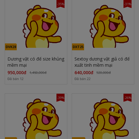
-35%
-31%
DVK28
DXT25
Dương vật có đế size khủng
Sextoy dương vật giả có đế
mềm mại
xuất tinh mềm mại
950,000đ
640,000đ
1,450,000đ
920,000đ
Đã bán 12
Đã bán 22
-39%
-26%