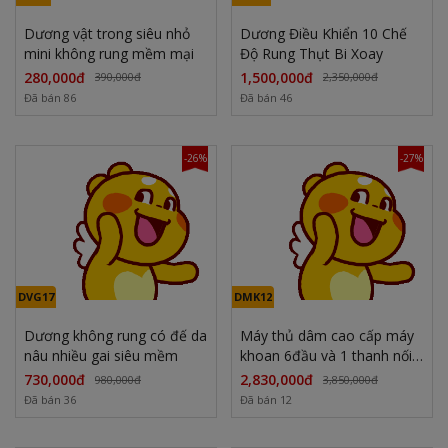
Dương vật trong siêu nhỏ
Dương Điều Khiển 10 Chế
mini không rung mềm mại
Độ Rung Thụt Bi Xoay
280,000đ
1,500,000đ
390,000đ
2,350,000đ
Đã bán 86
Đã bán 46
-26%
-27%
DVG17
DMK12
Dương không rung có đế da
Máy thủ dâm cao cấp máy
nâu nhiều gai siêu mềm
khoan 6đầu và 1 thanh nối
siêu mạnh
730,000đ
2,830,000đ
980,000đ
3,850,000đ
Đã bán 36
Đã bán 12