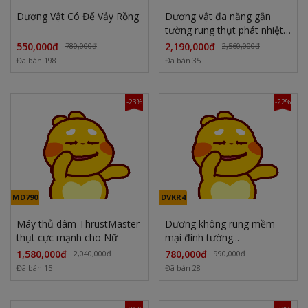
Dương Vật Có Đế Vảy Rồng
Dương vật đa năng gắn
tường rung thụt phát nhiệt
có điều khiển từ xa
550,000đ
2,190,000đ
780,000đ
2,560,000đ
Đã bán 198
Đã bán 35
-23%
-22%
MD790
DVKR4
Máy thủ dâm ThrustMaster
Dương không rung mềm
thụt cực mạnh cho Nữ
mại đính tường...
1,580,000đ
780,000đ
2,040,000đ
990,000đ
Đã bán 15
Đã bán 28