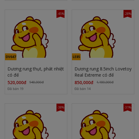
-45%
-28%
DV647
LE85
Dương rung thụt, phát nhiệt
Dương rung 8.5inch Lovetoy
có đế
Real Extreme có đế
520,000đ
850,000đ
940,000đ
1,180,000đ
Đã bán 19
Đã bán 14
-38%
-31%