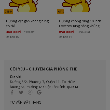
D9594
KS10
Dương vật gân không rung
Dương không rung 10 inch
có đế
Lovetoy King hàng khủng
có đế
460,000đ
850,000đ
750,000đ
1,350,000đ
Đã bán 16
Đã bán 14
CÕI YÊU - CHUYÊN GIA PHÒNG THE
Địa chỉ:
Đường 3/2, Phường 7, Quận 11,
Tp. HCM
Đường A4, Phường 12, Quận Tân Bình, Tp.HCM
TƯ VẤN ĐẶT HÀNG