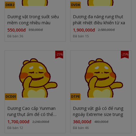
DKR2
DVDK
Dương vật trong suốt siêu
Dương đa năng rung thụt
mềm cong nhiều màu
phát nhiệt điều khiển từ xa
550,000đ
1,900,000đ
850,000đ
2,580,000đ
Đã bán 36
Đã bán 15
-25%
-25%
DCD01
DTPE
Dương Cao cấp Yunman
Dương vật giả có đế rung
rung thụt ấm đế có thể
ngoáy Extreme size trung
tháo rời
1,700,000đ
360,000đ
2,260,000đ
480,000đ
Đã bán 12
Đã bán 46