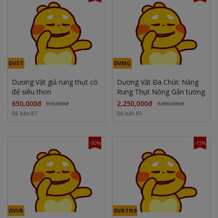
DVST
DVMG
Dương Vật giả rung thụt có
Dương Vật Đa Chức Năng
đế siêu thon
Rung Thụt Nóng Gắn tường
650,000đ
2,250,000đ
910,000đ
3,000,000đ
Đã bán 87
Đã bán 83
-30%
-15%
DVVR
DVRTN9