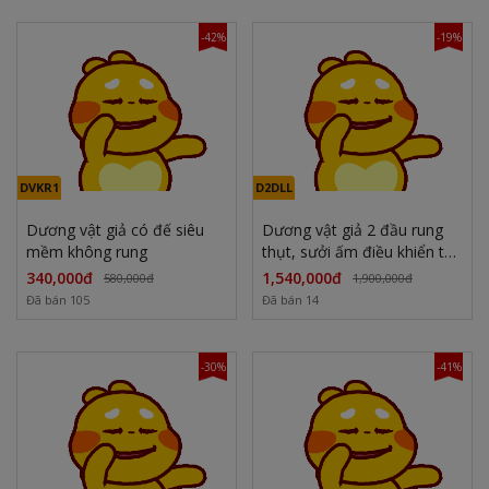
-42%
-19%
DVKR1
D2DLL
Dương vật giả có đế siêu
Dương vật giả 2 đầu rung
mềm không rung
thụt, sưởi ấm điều khiển từ
xa
340,000đ
1,540,000đ
580,000đ
1,900,000đ
Đã bán 105
Đã bán 14
-30%
-41%