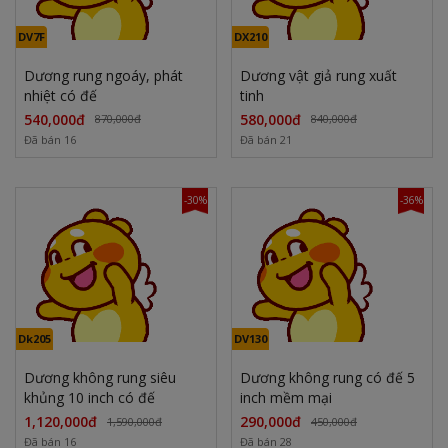
DV7F
DX210
Dương rung ngoáy, phát
Dương vật giả rung xuất
nhiệt có đế
tinh
540,000đ
580,000đ
870,000đ
840,000đ
Đã bán 16
Đã bán 21
-30%
-36%
Dk205
DV130
Dương không rung siêu
Dương không rung có đế 5
khủng 10 inch có đế
inch mềm mại
1,120,000đ
290,000đ
1,590,000đ
450,000đ
Đã bán 16
Đã bán 28