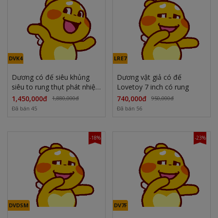
DVK4
LRE7
Dương có đế siêu khủng
Dương vật giả có đế
siêu to rung thụt phát nhiệt
Lovetoy 7 inch có rung
4.8cm
1,450,000đ
740,000đ
1,880,000đ
950,000đ
Đã bán 45
Đã bán 56
-18%
-23%
DVDSM
DV7F