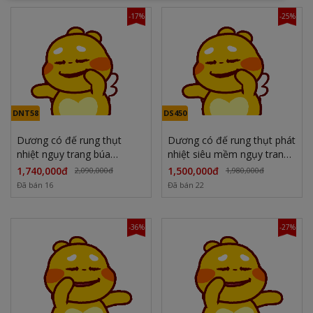
-17%
-25%
DNT58
DS450
Dương có đế rung thụt
Dương có đế rung thụt phát
nhiệt ngụy trang búa
nhiệt siêu mềm ngụy trang
massage
tinh tế
1,740,000đ
1,500,000đ
2,090,000đ
1,980,000đ
Đã bán 16
Đã bán 22
-36%
-27%