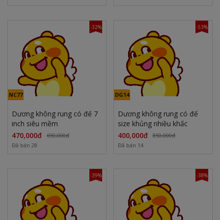
-32%
-53%
NC77
DG14
Dương không rung có đế 7
Dương không rung có đế
inch siêu mềm
size khủng nhiều khấc
470,000đ
400,000đ
690,000đ
850,000đ
Đã bán 28
Đã bán 14
-39%
-38%