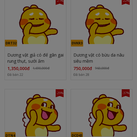
-21%
-22%
DRT32
DVKR3
Dương vật giả có đế gân gai
Dương vật có bừu da nâu
rung thụt, sưởi ấm
siêu mềm
1,350,000đ
750,000đ
1,690,000đ
960,000đ
Đã bán 22
Đã bán 28
-29%
-37%
DTN4
DCD43