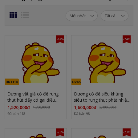
-14%
-24%
DRTHD
DVK5
Dương vật giả có đế rung
Dương có đế siêu khủng
thụt hút đẩy có gai điều
siêu to rung thụt phát nhiệt
khiển qua app
5.5cm
1,520,000đ
1,600,000đ
1,750,000đ
2,100,000đ
Đã bán 118
Đã bán 98
-23%
-23%