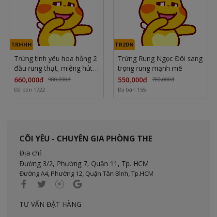
TRHHH
TR2DN
Trứng tình yêu hoa hồng 2
Trứng Rung Ngọc Đôi sang
đầu rung thụt, miệng hút
trọng rung mạnh mẽ
cực phê
660,000đ
550,000đ
980,000đ
780,000đ
Đã bán 1722
Đã bán 155
CÕI YÊU - CHUYÊN GIA PHÒNG THE
Địa chỉ:
Đường 3/2, Phường 7, Quận 11,
Tp. HCM
Đường A4, Phường 12, Quận Tân Bình, Tp.HCM
TƯ VẤN ĐẶT HÀNG