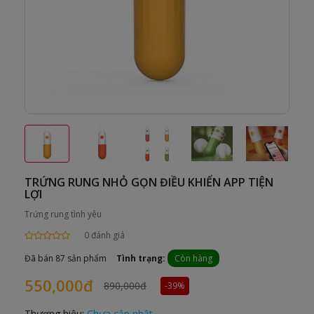
TRỨNG RUNG NHỎ GỌN ĐIỀU KHIỂN APP TIỆN
LỢI
Trứng rung tình yêu
0 đánh giá
Đã bán 87 sản phẩm
Tình trạng:
Còn hàng
550,000đ
890,000đ
-39%
Thương hiệu:
Chưa cập nhật