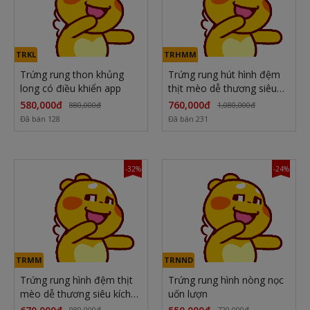
TRKL
TRHMM
Trứng rung thon khủng
Trứng rung hút hình đệm
long có điều khiển app
thịt mèo dễ thương siêu
kích thích điều khiển qua
580,000đ
760,000đ
880,000đ
1,080,000đ
APP
Đã bán 128
Đã bán 231
-32%
-24%
TRMM
TRNND
Trứng rung hình đệm thịt
Trứng rung hình nòng nọc
mèo dễ thương siêu kích
uốn lượn
thích điều khiển qua APP
980,000đ
720,000đ