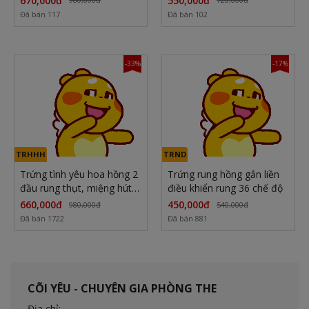
670,000đ
550,000đ
Đã bán 117
Đã bán 102
-33%
-17%
TRHHH
TRND
Trứng tình yêu hoa hồng 2
Trứng rung hồng gắn liền
đầu rung thụt, miệng hút
điều khiển rung 36 chế độ
cực phê
660,000đ
450,000đ
980,000đ
540,000đ
Đã bán 1722
Đã bán 881
CÕI YÊU - CHUYÊN GIA PHÒNG THE
Địa chỉ: