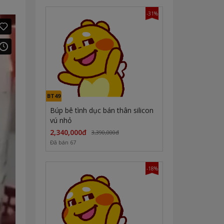
-31%
BT49
Búp bê tình dục bán thân silicon
vú nhỏ
2,340,000đ
3,390,000đ
Đã bán 67
-18%