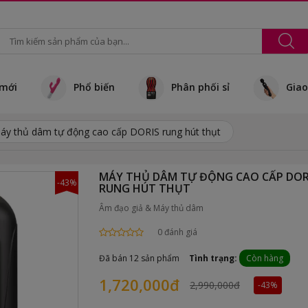
mới
Phổ biến
Phân phối sỉ
Giao
áy thủ dâm tự động cao cấp DORIS rung hút thụt
MÁY THỦ DÂM TỰ ĐỘNG CAO CẤP DOR
-43%
RUNG HÚT THỤT
Âm đạo giả & Máy thủ dâm
0 đánh giá
Đã bán 12 sản phẩm
Tình trạng:
Còn hàng
1,720,000đ
2,990,000đ
-43%