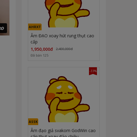
AHRXT
Âm ĐẠO xoay hút rung thụt cao
cấp
1,950,000đ
2,400,000đ
Đã bán 125
-33%
ASSK
Âm đạo giả svakom GodWin cao
cấp thụt xoay đảo chiều