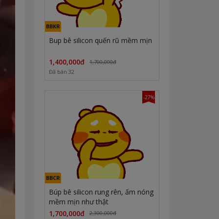
BBKR
Bup bê silicon quến rũ mềm mịn
1,400,000đ
1,700,000đ
Đã bán 32
-27%
BBCR
Búp bê silicon rung rên, ấm nóng
mềm mịn như thật
1,700,000đ
2,300,000đ