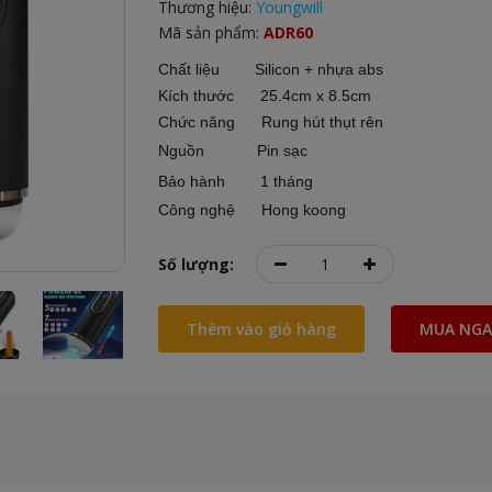
Thương hiệu:
Youngwill
Mã sản phẩm:
ADR60
Chất liệu Silicon + nhựa abs
Kích thước 25.4cm x 8.5cm
Chức năng Rung hút thụt rên
Nguồn Pin sạc
Bảo hành 1 tháng
Công nghệ Hong koong
Số lượng:
Thêm vào giỏ hàng
MUA NGA